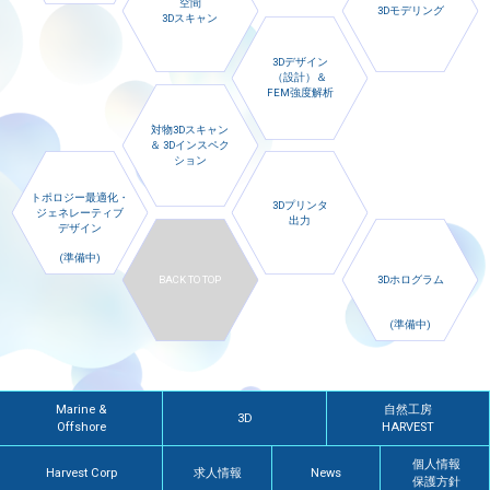
空間
3Dモデリング
3Dスキャン
3Dデザイン
（設計）＆
FEM強度解析
対物3Dスキャン
＆ 3Dインスペク
ション
トポロジー最適化・
3Dプリンタ
ジェネレーティブ
出力
デザイン
BACK TO TOP
3Dホログラム
Marine &
自然工房
3D
Offshore
HARVEST
個人情報
Harvest Corp
求人情報
News
保護方針