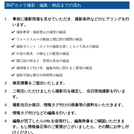
360°カメラ撮影・編集・納品までの流れ
1.
事前に撮影現場を見せていただき、撮影条件などのヒアリングを行
います。
撮影希望・撮影禁止の場所の確認
ウォークスルーの動線と開口部の開閉の確認
撮影ポイント（カメラの撮影位置）とカメラ高さの確認
什器や家具、小物などの配置の確認
開口部の明るさ、照明の具合の確認
撮情報タグ付け等、編集内容に関するご要望の確認
撮影可能な曜日や時間帯の確認
2.
御見積書をご提出いたします。
3.
ご発注いただけましたら撮影日を確定し、当日現地撮影を行いま
す。
4.
撮影当日か後日、情報タグ付けの画像等の資料をいただきます。
5.
情報タグ付けなどの編集を行います。
6.
編集が完了したらURLを仮発行し、編集映像をご確認いただきま
す。もし情報修正等のご要望がございましたら、その際にお申し付
けください。