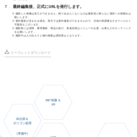
7.
最終編集後、正式にURLを発行します。
※ 撮影した画像は加工ができません。映り込みたくないものは撮影前に映らない場所への移動をお
願いします。
※ 屋外撮影が含まれる場合、雨天では屋外撮影ができませんので、日程の再調整をさせていただく
可能性もございます。
※ 撮影前には清掃、整理整頓、商品の並び、飲食店様はメニューやお皿・お箸などのセッティング
をお願いします。
※ 撮影中は人の出入りと物の移動は原則禁止となります。
リーフレットダウンロード
360°画像 ＆
VR
3D点群＆
ポリゴン処理